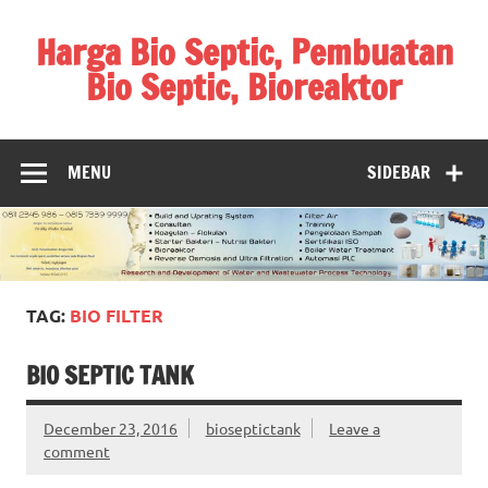
Skip
to
Harga Bio Septic, Pembuatan
content
Bio Septic, Bioreaktor
Bioreaktor Ipal, Biogas, Jual Biogas, Harga Biogas,
Pembuatan Biogas
MENU
SIDEBAR
TAG:
BIO FILTER
BIO SEPTIC TANK
December 23, 2016
bioseptictank
Leave a
comment