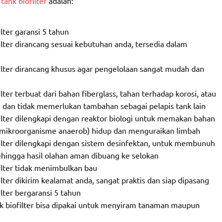
tank biofilter
adalah:
lter garansi 5 tahun
ilter dirancang sesuai kebutuhan anda, tersedia dalam
filter dirancang khusus agar pengelolaan sangat mudah dan
lter terbuat dari bahan fiberglass, tahan terhadap korosi, atau
 dan tidak memerlukan tambahan sebagai pelapis tank lain
filter dilengkapi dengan reaktor biologi untuk memakan bahan
i (mikroorganisme anaerob) hidup dan menguraikan limbah
filter dilengkapi dengan sistem desinfektan, untuk membunuh
hingga hasil olahan aman dibuang ke selokan
ilter tidak menimbulkan bau
lter dikirim kealamat anda, sangat praktis dan siap dipasang
lter bergaransi 5 tahun
ank biofilter bisa dipakai untuk menyiram tanaman maupun