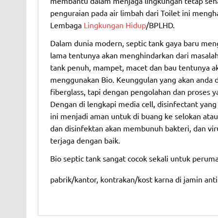
membantu dalam menjaga lingkungan tetap sehat
penguraian pada air limbah dari Toilet ini meng
Lembaga
Lingkungan Hidup
/BPLHD.
Dalam dunia modern, septic tank gaya baru meng
lama tentunya akan menghindarkan dari masalah-m
tank penuh, mampet, macet dan bau tentunya ak
menggunakan Bio. Keunggulan yang akan anda da
fiberglass, tapi dengan pengolahan dan proses 
Dengan di lengkapi media cell, disinfectant ya
ini menjadi aman untuk di buang ke selokan at
dan disinfektan akan membunuh bakteri, dan viru
terjaga dengan baik.
Bio septic tank sangat cocok sekali untuk peruma
pabrik/kantor, kontrakan/kost karna di jamin a