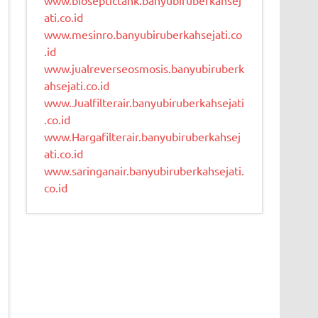
ati.co.id
www.mesinro.banyubiruberkahsejati.co
.id
www.jualreverseosmosis.banyubiruberk
ahsejati.co.id
www.Jualfilterair.banyubiruberkahsejati
.co.id
www.Hargafilterair.banyubiruberkahsej
ati.co.id
www.saringanair.banyubiruberkahsejati.
co.id