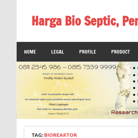
Skip
to
content
Harga Bio Septic, Pe
Bioreaktor Ipal, Biogas, Jual Biogas, Harga Biog
HOME
LEGAL
PROFILE
PRODUCT
TAG:
BIOREAKTOR