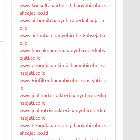
www.konsultanairbersih.banyubiruberk
ahsejati.co.id
www.airbersih.banyubiruberkahsejati.c
o.id
www.airlimbah.banyubiruberkahsejati.c
o.id
www.hargakoagulan.banyubiruberkahs
ejati.co.id
www.pengolahankimia.banyubiruberka
hsejati.co.id
www.Biofilter.banyubiruberkahsejati.co.
id
www.jualstarterbakteri.banyubiruberka
hsejati.co.id
www.jualnutrisibakteri.banyubiruberka
hsejati.co.id
www.Pengolahanbiologi.banyubiruberk
ahsejati.co.id
www.bioseptictank.banyubiruberkahsej