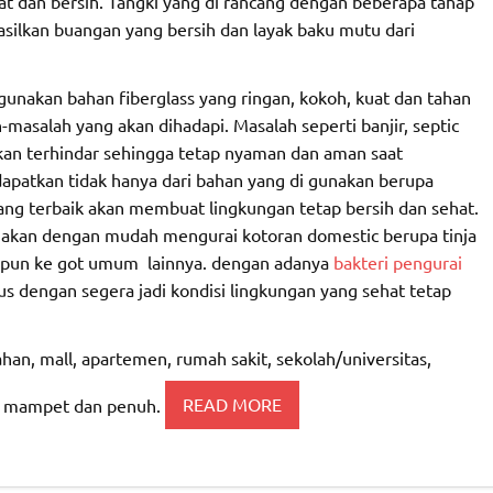
 dan bersih. Tangki yang di rancang dengan beberapa tahap
hasilkan buangan yang bersih dan layak baku mutu dari
unakan bahan fiberglass yang ringan, kokoh, kuat dan tahan
asalah yang akan dihadapi. Masalah seperti banjir, septic
an terhindar sehingga tetap nyaman dan aman saat
patkan tidak hanya dari bahan yang di gunakan berupa
yang terbaik akan membuat lingkungan tetap bersih dan sehat.
ng akan dengan mudah mengurai kotoran domestic berupa tinja
aupun ke got umum lainnya. dengan adanya
bakteri pengurai
s dengan segera jadi kondisi lingkungan yang sehat tetap
han, mall, apartemen, rumah sakit, sekolah/universitas,
nti mampet dan penuh.
READ MORE