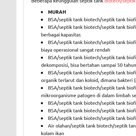
Beberapa keunggulan septik tank
biotech/septik 
MURAH
BSA/septik tank biotech/septik tank biofi
BSA/septik tank biotech/septik tank biof
berbagai kapasitas
BSA/septik tank biotech/septik tank bio
biaya operasional sangat rendah
BSA/septik tank biotech/septik tank biofi
dekomposisi, bisa bertahan sampai 50 tahun
BSA/septik tank biotech/septik tank bio
organik terlarut dan koloid, dimana bakter
BSA/septik tank biotech/septik tank bio
mikroorganisme patogen di dalam limbah se
BSA/septik tank biotech/septik tank biof
BSA/septik tank biotech/septik tank biofi
BSA/septik tank biotech/septik tank biofi
Air olahan/septik tank biotech/septik t
kolam ikan