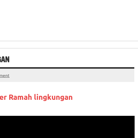
GAN
mment
ter Ramah lingkungan