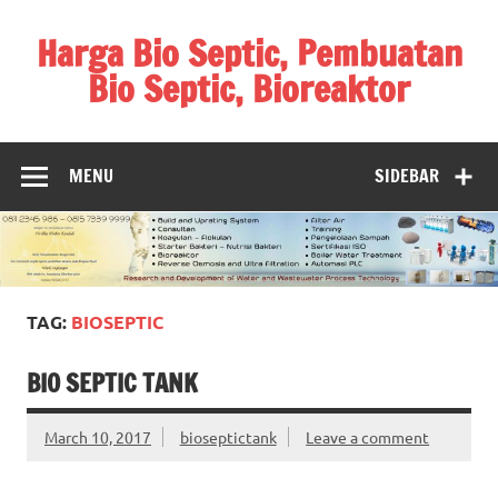
Skip
to
Harga Bio Septic, Pembuatan
content
Bio Septic, Bioreaktor
Bioreaktor Ipal, Biogas, Jual Biogas, Harga Biogas,
Pembuatan Biogas
MENU
SIDEBAR
TAG:
BIOSEPTIC
BIO SEPTIC TANK
March 10, 2017
bioseptictank
Leave a comment