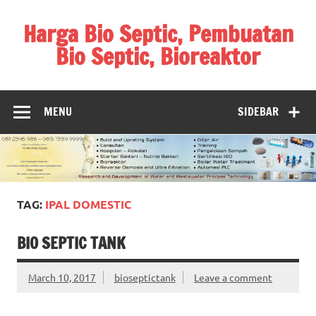
Skip
to
Harga Bio Septic, Pembuatan
content
Bio Septic, Bioreaktor
Bioreaktor Ipal, Biogas, Jual Biogas, Harga Biogas,
Pembuatan Biogas
MENU
SIDEBAR
TAG:
IPAL DOMESTIC
BIO SEPTIC TANK
March 10, 2017
bioseptictank
Leave a comment