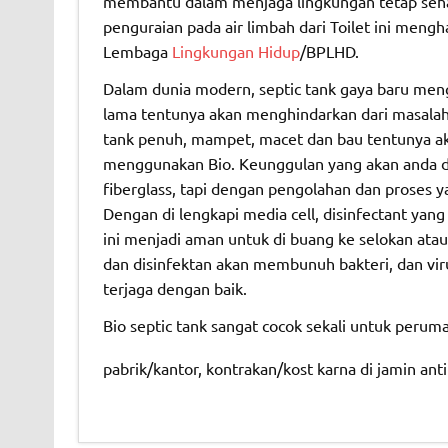
membantu dalam menjaga lingkungan tetap sehat
penguraian pada air limbah dari Toilet ini meng
Lembaga
Lingkungan Hidup
/BPLHD.
Dalam dunia modern, septic tank gaya baru meng
lama tentunya akan menghindarkan dari masalah-m
tank penuh, mampet, macet dan bau tentunya ak
menggunakan Bio. Keunggulan yang akan anda da
fiberglass, tapi dengan pengolahan dan proses 
Dengan di lengkapi media cell, disinfectant ya
ini menjadi aman untuk di buang ke selokan at
dan disinfektan akan membunuh bakteri, dan viru
terjaga dengan baik.
Bio septic tank sangat cocok sekali untuk peruma
pabrik/kantor, kontrakan/kost karna di jamin a