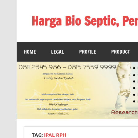
Skip
to
content
Harga Bio Septic, Pe
Bioreaktor Ipal, Biogas, Jual Biogas, Harga Biog
HOME
LEGAL
PROFILE
PRODUCT
TAG:
IPAL RPH