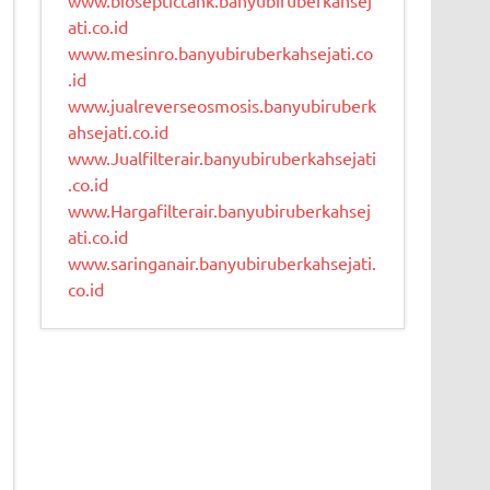
ati.co.id
www.mesinro.banyubiruberkahsejati.co
.id
www.jualreverseosmosis.banyubiruberk
ahsejati.co.id
www.Jualfilterair.banyubiruberkahsejati
.co.id
www.Hargafilterair.banyubiruberkahsej
ati.co.id
www.saringanair.banyubiruberkahsejati.
co.id