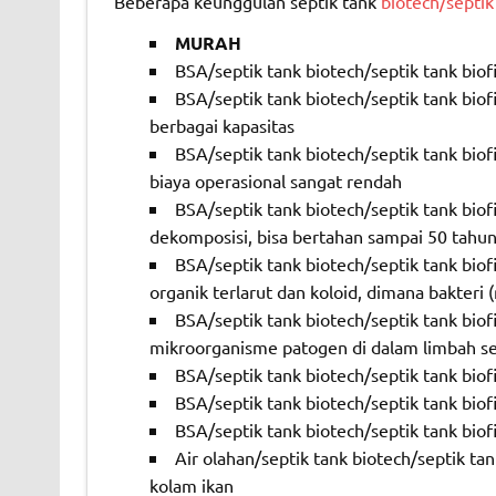
Beberapa keunggulan septik tank
biotech/septik 
MURAH
BSA/septik tank biotech/septik tank biofi
BSA/septik tank biotech/septik tank biof
berbagai kapasitas
BSA/septik tank biotech/septik tank bio
biaya operasional sangat rendah
BSA/septik tank biotech/septik tank biofi
dekomposisi, bisa bertahan sampai 50 tahun
BSA/septik tank biotech/septik tank bio
organik terlarut dan koloid, dimana bakter
BSA/septik tank biotech/septik tank bio
mikroorganisme patogen di dalam limbah se
BSA/septik tank biotech/septik tank biof
BSA/septik tank biotech/septik tank biofi
BSA/septik tank biotech/septik tank biofi
Air olahan/septik tank biotech/septik t
kolam ikan