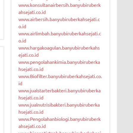
www.konsultanairbersih.banyubiruberk
ahsejati.co.id
www.airbersih.banyubiruberkahsejati.c
o.id
www.airlimbah.banyubiruberkahsejati.c
o.id
www.hargakoagulan.banyubiruberkahs
ejati.co.id
www.pengolahankimia.banyubiruberka
hsejati.co.id
www.Biofilter.banyubiruberkahsejati.co.
id
www.jualstarterbakteri.banyubiruberka
hsejati.co.id
www.jualnutrisibakteri.banyubiruberka
hsejati.co.id
www.Pengolahanbiologi.banyubiruberk
ahsejati.co.id
www.bioseptictank.banyubiruberkahsej