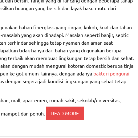
 dan bersih. Tangki yang di rancang dengan beberapa tahap
hasilkan buangan yang bersih dan layak baku mutu dari
unakan bahan fiberglass yang ringan, kokoh, kuat dan tahan
asalah yang akan dihadapi. Masalah seperti banjir, septic
an terhindar sehingga tetap nyaman dan aman saat
patkan tidak hanya dari bahan yang di gunakan berupa
yang terbaik akan membuat lingkungan tetap bersih dan sehat.
ng akan dengan mudah mengurai kotoran domestic berupa tinja
aupun ke got umum lainnya. dengan adanya
bakteri pengurai
s dengan segera jadi kondisi lingkungan yang sehat tetap
han, mall, apartemen, rumah sakit, sekolah/universitas,
nti mampet dan penuh.
READ MORE