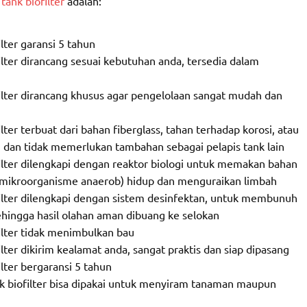
tank biofilter
adalah:
lter garansi 5 tahun
ilter dirancang sesuai kebutuhan anda, tersedia dalam
filter dirancang khusus agar pengelolaan sangat mudah dan
lter terbuat dari bahan fiberglass, tahan terhadap korosi, atau
 dan tidak memerlukan tambahan sebagai pelapis tank lain
filter dilengkapi dengan reaktor biologi untuk memakan bahan
i (mikroorganisme anaerob) hidup dan menguraikan limbah
filter dilengkapi dengan sistem desinfektan, untuk membunuh
hingga hasil olahan aman dibuang ke selokan
ilter tidak menimbulkan bau
lter dikirim kealamat anda, sangat praktis dan siap dipasang
lter bergaransi 5 tahun
ank biofilter bisa dipakai untuk menyiram tanaman maupun