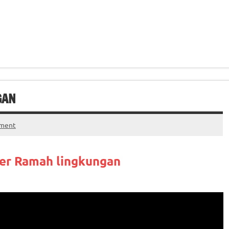
GAN
mment
ter Ramah lingkungan