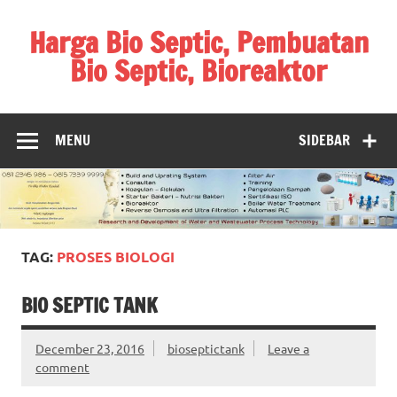
Skip
to
Harga Bio Septic, Pembuatan
content
Bio Septic, Bioreaktor
Bioreaktor Ipal, Biogas, Jual Biogas, Harga Biogas,
Pembuatan Biogas
MENU
SIDEBAR
TAG:
PROSES BIOLOGI
BIO SEPTIC TANK
December 23, 2016
bioseptictank
Leave a
comment