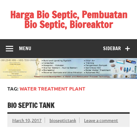
Skip
to
Harga Bio Septic, Pembuatan
content
Bio Septic, Bioreaktor
Bioreaktor Ipal, Biogas, Jual Biogas, Harga Biogas,
Pembuatan Biogas
MENU
SIDEBAR
TAG:
WATER TREATMENT PLANT
BIO SEPTIC TANK
March 10, 2017
bioseptictank
Leave a comment