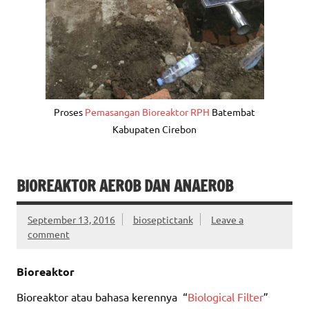
Proses
Pemasangan Bioreaktor RPH
Batembat
Kabupaten Cirebon
BIOREAKTOR AEROB DAN ANAEROB
September 13, 2016
bioseptictank
Leave a
comment
Bioreaktor
Bioreaktor atau bahasa kerennya “
Biological Filter
”